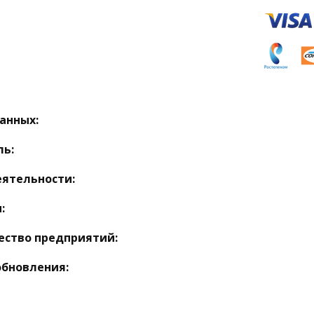
анных:
ль:
еятельности:
:
ество предприятий:
обновления: