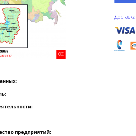
Доставка
анных:
ль:
еятельности:
ество предприятий: