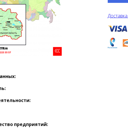
Доставка
анных:
ль:
еятельности:
ество предприятий: