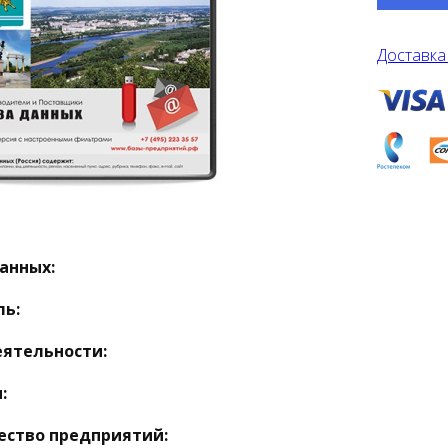
Доставка
анных:
ль:
еятельности:
:
ество предприятий: