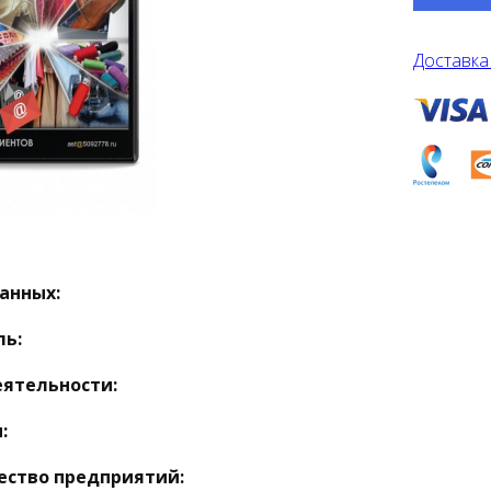
Доставка
анных:
ль:
еятельности:
:
ество предприятий: